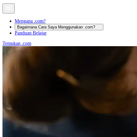
Mengapa .com?
Bagaimana Cara Saya Menggunakan .com?
Panduan Belajar
Temukan
.com